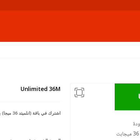
Unlimited 36M
اشترك في باقة (انلميتد 36 ميجا) بحصة شهرية غير محدودة