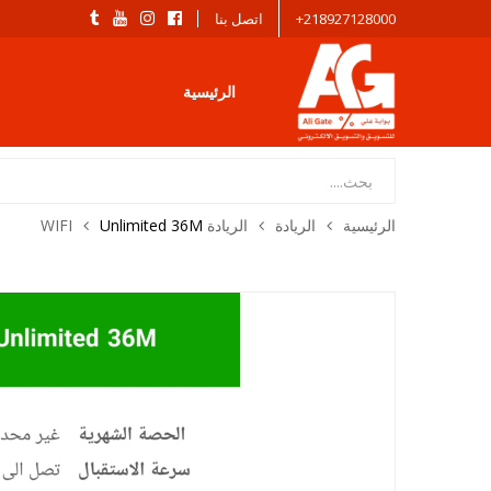
218927128000+
اتصل بنا
الرئيسية
Products
search
الرئيسية
الريادة
الريادة WIFI
Unlimited 36M