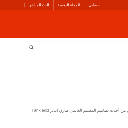
حسابي
المجلة الرقمية
البث المباشر
دث تصاميم المصمم العالمي طارق ايديز Tarik ediz