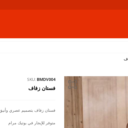
اف
SKU:
BMDV004
فستان زفاف
فستان زفاف بتصميم عصري وأنيق من أح
متوفر للإيجار في بوتيك مرام