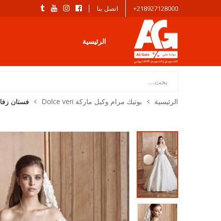
218927128000+
اتصل بنا
الرئيسية
Products
search
الرئيسية
بوتيك مرام وكيل ماركة Dolce veri
فستان زف