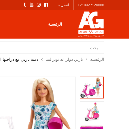
218927128000+
اتصل بنا
الرئيسية
Products
search
الرئيسية
باربي دولز اند تويز ليبيا
دمية باربي مع دراجتها ا