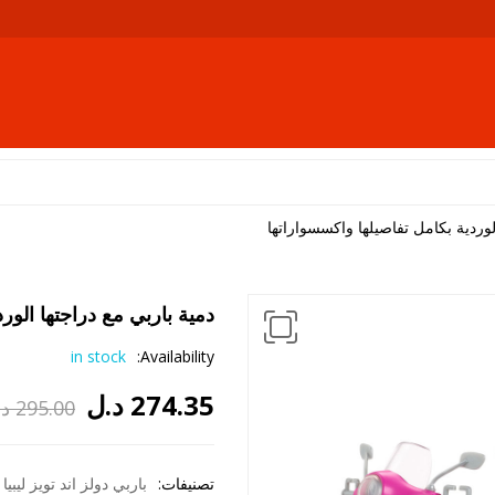
لوردية بكامل تفاصيلها واكسسواراتها
دمية باربي مع دراجتها الور
in stock
Availability:
274.35
د.ل
295.00
د.
السعر
السعر
الحالي
الأصلي
تصنيفات:
باربي دولز اند تويز ليبيا