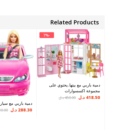
Related Products
7
%
-
دمية باربي مع بيتها..يحتوي على
مجموعة اكسسوارات
السعر
السعر
418.50
د.ل
450.00
د.ل
دمية باربي مع سيارته
الحالي
الأصلي
السعر
السعر
288.30
د.ل
10.00
هو:
هو:
الحالي
الأصلي
450.00 د.ل.
418.50 د.ل.
هو:
هو: