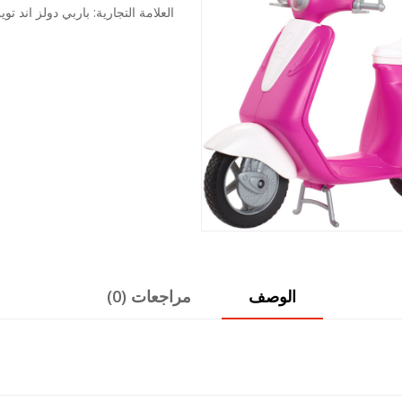
هو:
هو:
العلامة التجارية:
باربي دولز اند تويز 
295.00 د.ل.
274.35 د.ل.
الوصف
مراجعات (0)