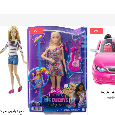
7
%
-
7
%
-
ا الوردية
3
د.ل
دمية باربي مع كل