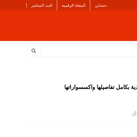
حسابي
المجلة الرقمية
البث المباشر
دية بكامل تفاصيلها واكسسواراتها
ل