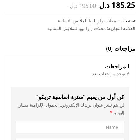
185.25
د.ل
195.00
د.ل
السعر
السعر
تصنيفات:
الحالي
الأصلي
محلات زارا ليبيا للملابس النسائية
العلامة التجارية:
محلات زارا ليبيا للملابس النسائية
هو:
هو:
195.00 د.ل.
185.25 د.ل.
مراجعات (0)
المراجعات
لا توجد مراجعات بعد.
كن أول من يقيم “سترة اساسية تريكو”
لن يتم نشر عنوان بريدك الإلكتروني.
الحقول الإلزامية مشار
إليها بـ
*