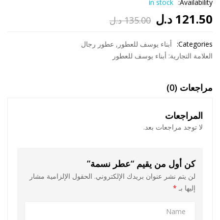
in stock
Availability:
121.50
د.ل
135.00
د.ل
السعر
السعر
الحالي
الأصلي
Categories:
أبناء يوسف للعطور
,
عطور رجال
العلامة التجارية:
أبناء يوسف للعطور
هو:
هو:
135.00 د.ل.
121.50 د.ل.
مراجعات (0)
المراجعات
لا توجد مراجعات بعد.
كن أول من يقيم “عطر نسمة”
لن يتم نشر عنوان بريدك الإلكتروني.
الحقول الإلزامية مشار
إليها بـ
*