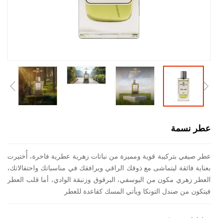
عطر نسمة
عطر صيفي بتركيبة قوية ومميزة من نباتات زهرية عطرية فاخرة، أُختيرت
بعناية فائقة ليتماشى مع ذوقك الراقي ويرافقك في مناسباتك واحتفالاتك،
العطر زهري مكون من اليوسفي، البرقوق وزنبقة الوادي، أما قلب العطر
فيتكون من صندل التونكا ويأتي المسك كقاعدة للعطر