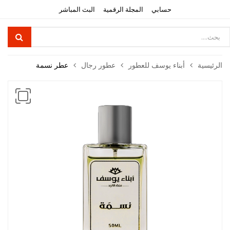
حسابي
المجلة الرقمية
البث المباشر
Product
searc
الرئيسية
أبناء يوسف للعطور
عطور رجال
عطر نسمة