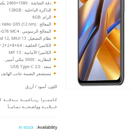
دقة الشاشة : 1080×2400 بكسل
الذاكرة الداخلية : 128GB
الرام :6GB
المعالج : Mediatek Helio G95 (12 nm)
المعالج الرسومي : Mali-G76 MC4
نظام التشغيل: Android 12, MIUI 13
الكاميرا الخلفية : 64+8+2+2 MP.
الكاميرا الأمامية : 13 MP
البطارية : 5000 مللي أمبير .
منفذ : USB Type-C 2.0
مستشعر البصمة جانب الهاتف
اللون: أسود / أزرق
خـــلابـــة وواضـحـــة تـمـامــاَ
in stock
Availability: