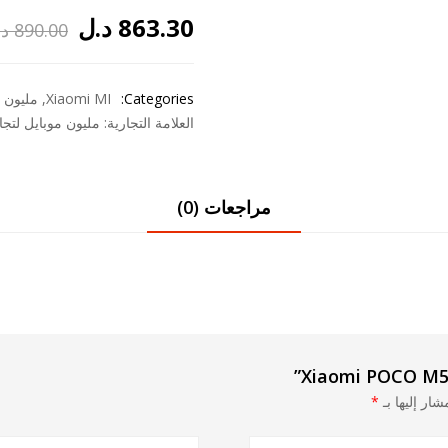
863.30
د.ل
890.00
د.
السعر
السعر
الحالي
الأصلي
Categories:
Xiaomi MI
,
مليون م
هو:
هو:
العلامة التجارية:
مليون موبايل لتجار
890.00 د.ل.
863.30 د.ل.
مراجعات (0)
شار إليها بـ
*