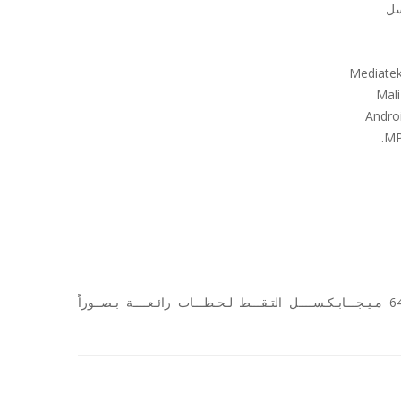
كـامـيـــرا ربـــاعـيـــة بـــدقـــة 64 مـيـجـــابـكـســــل التـقـــط لـحـظـــات رائـعــــة بـصــوراًَ