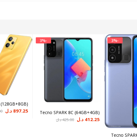
3
%
-
3
%
-
2 (128GB+8GB)
897.25
د.ل
00
Tecno SPARK 8C (64GB+4GB)
السعر
السعر
412.25
د.ل
425.00
د.ل
الحالي
الأصلي
هو:
هو:
Tecno SPAR