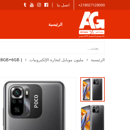
218927128000+
اتصل بنا
الرئيسية
Products
search
الرئيسية
مليون موبايل لتجارة الإلكترونيات​
28GB+6GB )