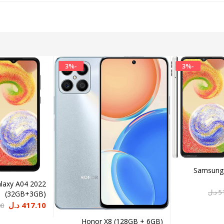
3
%
-
3
%
-
Samsung 
laxy A04 2022
5
د.ل
(32GB+3GB)
ال
ال
417.10
د.ل
00
الح
ال
Honor X8 (128GB + 6GB)