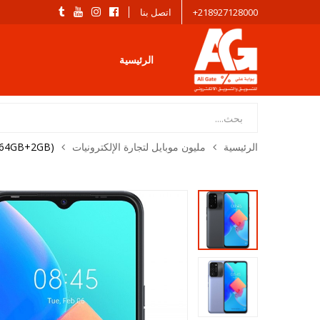
218927128000+
اتصل بنا
الرئيسية
Products
search
الرئيسية
مليون موبايل لتجارة الإلكترونيات​
(64GB+2GB)