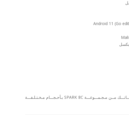
اخـتــر مـــا يـنـــاســـب احـتـيــاجـــاتـــك مــن مـجـمـــوعـــة SPARK 8C بـأحـجـــام مـخـتـلـفـــة