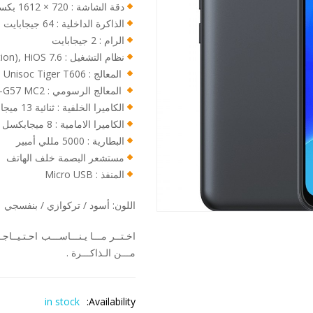
دقة الشاشة : 720 × 1612 بكسل
الذاكرة الداخلية : 64 جيجابايت
الرام : 2 جيجابايت
نظام التشغيل : Android 11 (Go edition), HiOS 7.6
المعالج : Unisoc Tiger T606
المعالج الرسومي : Mali-G57 MC2
الكاميرا الخلفية : ثنائية 13 ميجابكسل
الكاميرا الامامية : 8 ميجابكسل
البطارية : 5000 مللي أمبير
مستشعر البصمة خلف الهاتف
المنفذ : Micro USB
اللون: أسود / تركوازي / بنفسجي
مـــن الـذاكـــرة .
in stock
Availability: