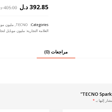
392.85
د.ل
405.00
د.
السعر
السعر
الحالي
الأصلي
Categories:
TECNO
,
مليون موبا
هو:
هو:
العلامة التجارية:
مليون موبايل لتجار
405.00 د.ل.
392.85 د.ل.
مراجعات (0)
شار إليها بـ
*