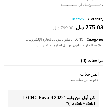
لا تـــفــــوتـــك أي لـــقــــطـــة
in stock
Availability:
775.03
د.ل
799.00
د.ل
السعر
السعر
الحالي
الأصلي
Categories:
TECNO
,
مليون موبايل لتجارة الإلكترونيات​
العلامة التجارية:
مليون موبايل لتجارة الإلكترونيات
هو:
هو:
799.00 د.ل.
775.03 د.ل.
مراجعات (0)
المراجعات
لا توجد مراجعات بعد.
كن أول من يقيم “TECNO Pova 4 2022
(128GB+8GB)”