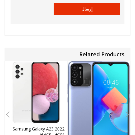
Related Products
2
Samsung Galaxy A23 2022
)
(64GB+4GB)