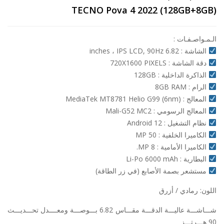
TECNO Pova 4 2022 (128GB+8GB)
الـمـواصـفـات :
الشاشة : 6.82 inches ، IPS LCD, 90Hz
دقة الشاشة : 720X1600 PIXELS
الذاكرة الداخلية : 128GB
الرام : 8GB RAM
المعالج : MediaTek MT8781 Helio G99 (6nm)
المعالج الرسومي : Mali-G52 MC2
نظام التشغيل : Android 12
الكاميرا الخلفية : 50 MP
الكاميرا الأمامية : 8 MP.
البطارية : Li-Po 6000 mAh
مستشعر بصمة الأصابع (في زر الطاقة)
اللون: رمادي / أزرق
شـــاشـــة عاليـــة الدقـــة مقـــاس 6.82 بـــوصـــة ومعــــدل تحـــديـــث
90 هـــرتـــز