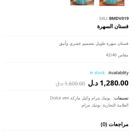
SKU:
BMDV019
فستان السهرة
فستان سهرة طويل بتصميم عصري وأنيق
مقاس 40\42
in stock
Availability:
1,280.00
د.ل
1,600.00
د.ل
السعر
السعر
تصنيفات:
الحالي
الأصلي
بوتيك مرام وكيل ماركة Dolce veri
العلامة التجارية:
بوتيك مرام
هو:
هو:
1,600.00 د.ل.
1,280.00 د.ل.
مراجعات (0)