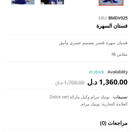
SKU:
BMDV025
فستان السهرة
فستان سهرة قصير بتصميم عصري وأنيق
مقاس 48
in stock
Availability:
1,360.00
د.ل
1,700.00
د.ل
السعر
السعر
تصنيفات:
الحالي
الأصلي
بوتيك مرام وكيل ماركة Dolce veri
العلامة التجارية:
بوتيك مرام
هو:
هو:
1,700.00 د.ل.
1,360.00 د.ل.
مراجعات (0)