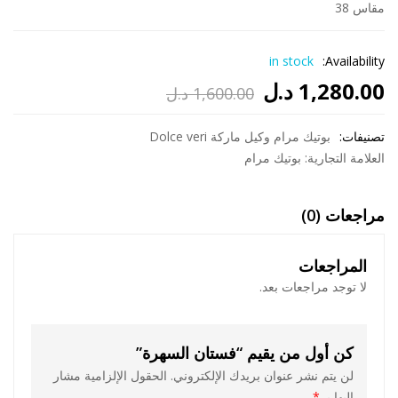
مقاس 38
in stock
Availability:
1,280.00
د.ل
1,600.00
د.ل
السعر
السعر
تصنيفات:
الحالي
الأصلي
بوتيك مرام وكيل ماركة Dolce veri
العلامة التجارية:
بوتيك مرام
هو:
هو:
1,600.00 د.ل.
1,280.00 د.ل.
مراجعات (0)
المراجعات
لا توجد مراجعات بعد.
كن أول من يقيم “فستان السهرة”
لن يتم نشر عنوان بريدك الإلكتروني.
الحقول الإلزامية مشار
إليها بـ
*